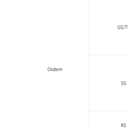
GS/T
Osstem
SS
KS