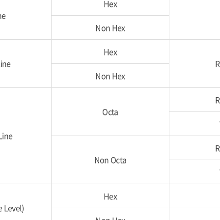
Hex
ne
Non Hex
Hex
ine
R
Non Hex
R
Octa
Line
R
Non Octa
Hex
 Level)