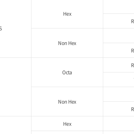
Hex
R
S
Non Hex
R
R
Octa
Non Hex
R
Hex