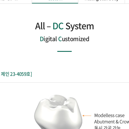
All –
DC
System
D
igital
C
ustomized
/ 제인 23-4059호]