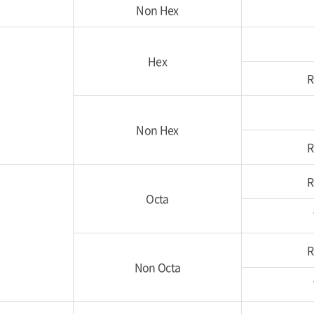
Non Hex
Hex
R
Non Hex
R
R
Octa
R
Non Octa