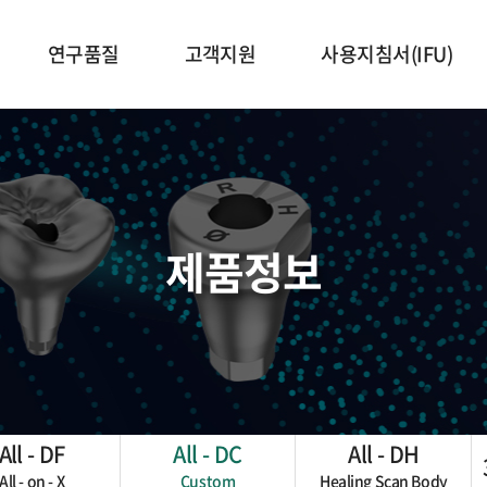
연구품질
고객지원
사용지침서(IFU)
연구개발
자료실
품질관리
라이브러리
게시판
인증현황
제품정보
갤러리
온라인문의
/
All - DF
All - DC
All - DH
All - on - X
Custom
Healing Scan Body