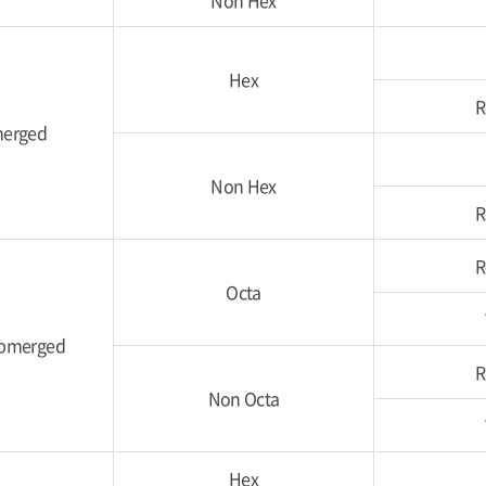
Non Hex
Hex
R
merged
Non Hex
R
R
Octa
ubmerged
R
Non Octa
Hex