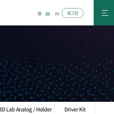
로그인
KR
EN
3D Lab Analog / Holder
Driver Kit