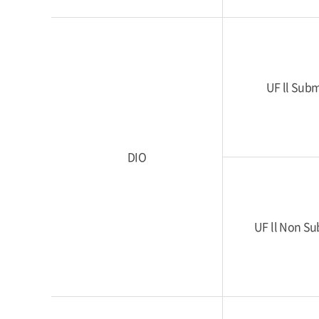
UF ll Sub
DIO
UF ll Non S