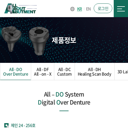
로그인
KR
EN
제품정보
All - DO
All - DF
All - DC
All - DH
3D La
Over Denture
All - on - X
Custom
Healing Scan Body
All –
DO
System
D
igital
O
ver Denture
제인 24 - 256호